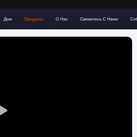
Дом
Продукты
О Нас
Свяжитесь С Нами
Со
Play
Video