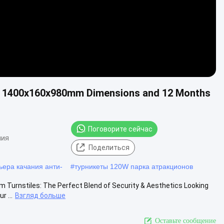
h 1400x160x980mm Dimensions and 12 Months
Поговорите сейчас
ния
Поделиться
ьера качания анти-
#
турникеты 120W парка атракционов
m Turnstiles: The Perfect Blend of Security & Aesthetics Looking
 ...
Взгляд больше
Оставьте сообщение