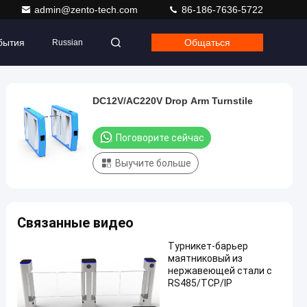
admin@zento-tech.com
86-186-7636-5722
бытия
Общаться
Russian
DC12V/AC220V Drop Arm Turnstile
Поговорите сейчас
Выучите больше
Связанные видео
Турникет-барьер
маятниковый из
нержавеющей стали с
RS485/TCP/IP