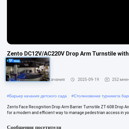
Zento DC12V/AC220V Drop Arm Turnstile wit
Warranty
Турникет барьера качания
2025-09-19
252 мне
#
Барьер качания детского сада
#
Столкновение турникета бар
Zento Face Recognition Drop Arm Barrier Turnstile ZT-608 Drop Ar
for a modern and efficient way to manage pedestrian access in your
Сообщения посетителя