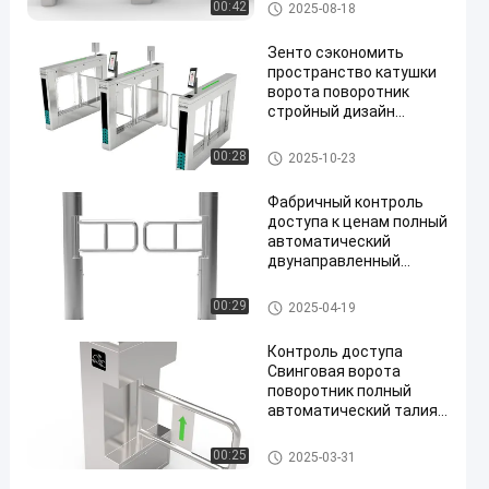
Турникет барьера качания
00:42
2025-08-18
Зенто сэкономить
пространство катушки
ворота поворотник
стройный дизайн
двойной
направленности
Турникет барьера качания
00:28
2025-10-23
управления доступом с
светодиодным
Фабричный контроль
индикатором
доступа к ценам полный
автоматический
двунаправленный
барьерный поворот для
супермаркетов
Турникет барьера качания
00:29
2025-04-19
Контроль доступа
Свинговая ворота
поворотник полный
автоматический талия
высокий поворотник
Турникет барьера качания
00:25
2025-03-31