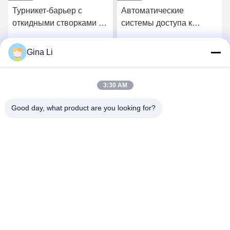
Турникет-барьер с
Автоматические
откидными створками из
системы доступа к
нержавеющей стали
пешеходному входу ESD
304, 1200x300x1000 мм
Flap Barrier Turnstile
Gina Li
Получите самую
Получите самую
лучшую цену
лучшую цену
3:30 AM
Good day, what product are you looking for?
Shenzhen Zento Traffic Equipment Co., Ltd.
admin@zento-tech.com
86-186-7636-5722
Седьмое здание, индустриальная зона Baohu, район
longhua Guanlan, Шэньчжэнь, Гуандун Китай