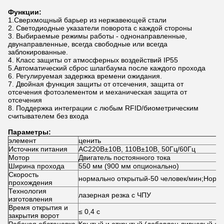
Функции:
1.Сверхмощный барьер из нержавеющей стали
2. Светодиодные указатели поворота с каждой стороны
3. Выбираемые режимы работы - однонаправленные,
двунаправленные, всегда свободные или всегда
заблокированные.
4. Класс защиты от атмосферных воздействий IP55
5.Автоматический сброс шлагбаума после каждого прохода
6. Регулируемая задержка времени ожидания.
7. Двойная функция защиты от отсечения, защита от
отсечения фотоэлементом и механическая защита от
отсечения
8. Поддержка интеграции с любым RFID/биометрическим
считывателем без входа
Параметры:
элемент
ценить
Источник питания
AC220В±10В, 110В±10В, 50Гц/60Гц
Мотор
Двигатель постоянного тока
Ширина прохода
550 мм (900 мм опционально)
Скорость
нормально открытый-50 человек/мин;Норм
прохождения
Технология
лазерная резка с ЧПУ
изготовления
Время открытия и
≤ 0,4 с
закрытия ворот