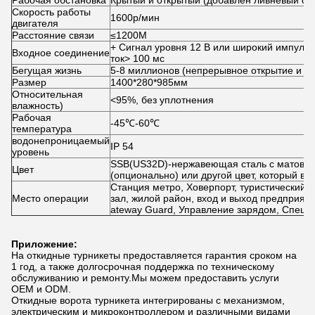
Рабочая обстановка
Крытый и открытый (добавлен ливневый са
Скорость работы
1600р/мин
двигателя
Расстояние связи
≤1200М
+ Сигнал уровня 12 В или широкий импульс
Входное соединение
ток> 100 мс
Бегущая жизнь
5-8 миллионов (непрерывное открытие и за
Размер
1400*280*985мм
Относительная
<95%, без уплотнения
влажность)
Рабочая
-45℃-60℃
температура
водонепроницаемый
IP 54
уровень
SSB(US32D)-нержавеющая сталь с матовы
Цвет
(опционально) или другой цвет, который ва
Станция метро, ​​Ховерпорт, туристический 
Место операции
зал, жилой район, вход и выход предприяти
ateway Guard, Управление зарядом, Специ
Приложение:
На откидные турникеты предоставляется гарантия сроком на
1 год, а также долгосрочная поддержка по техническому
обслуживанию и ремонту.Мы можем предоставить услуги
OEM и ODM.
Откидные ворота турникета интегрированы с механизмом,
электрическим и микроконтроллером и различными видами