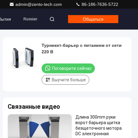
admin@zento-tech.com
86-186-7636-5722
бытия
Общаться
Russian
Турникет-барьер с питанием от сети
220 В
Поговорите сейчас
Выучите больше
Связанные видео
Длина 300mm руки
ворот барьера щитка
безщеточного мотора
DC электронная