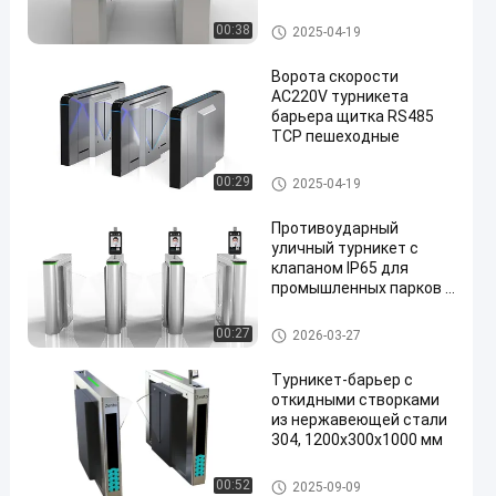
Откидной барьерный турнике
00:38
2025-04-19
т
Ворота скорости
AC220V турникета
барьера щитка RS485
TCP пешеходные
en
Откидной барьерный турнике
00:29
2025-04-19
т
Противоударный
уличный турникет с
клапаном IP65 для
промышленных парков |
Контроль доступа с
высокой
Откидной барьерный турнике
00:27
2026-03-27
проходимостью
т
Турникет-барьер с
откидными створками
из нержавеющей стали
304, 1200x300x1000 мм
Откидной барьерный турнике
00:52
2025-09-09