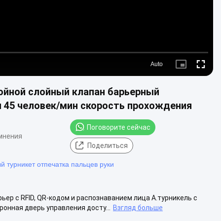
Auto
Picture-
Fullscre
in-
Picture
ойной слойный клапан барьерный
и 45 человек/мин скорость прохождения
Поговорите сейчас
мнения
Поделиться
й турникет отпечатка пальцев руки
ер с RFID, QR-кодом и распознаванием лица А.турникель с
ронная дверь управления досту...
Взгляд больше