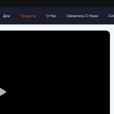
Дом
Продукты
О Нас
Свяжитесь С Нами
Со
Play
Video