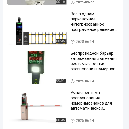
Система LPR паркуя
00:10
2025-09-22
Все в одном
парковочное
интегрированное
программное решение
Zento
en
Система LPR паркуя
00:45
2025-06-14
Беспроводной барьер
заграждения движения
системы стоянки
опознавания номерного
знака камеры Lpr
Система LPR паркуя
00:51
2025-06-14
Умная система
распознавания
номерных знаков для
автоматической
системы управления
парковкой
Система LPR паркуя
00:45
2025-06-14