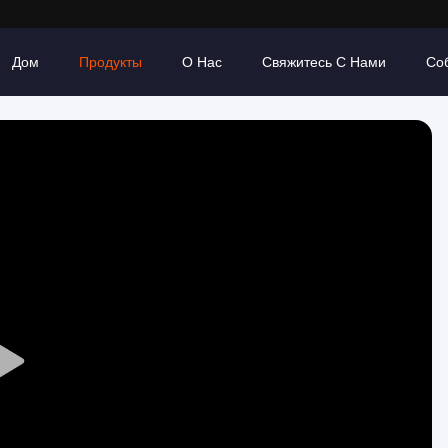
Дом
Продукты
О Нас
Свяжитесь С Нами
Со
Play
Video