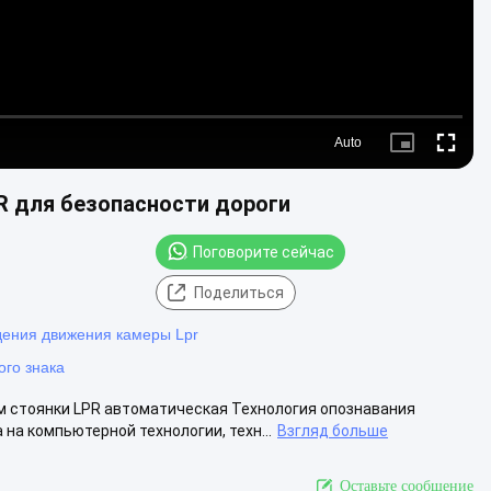
Auto
Picture-
Fullscre
in-
Picture
R для безопасности дороги
Поговорите сейчас
Поделиться
дения движения камеры Lpr
го знака
м стоянки LPR автоматическая Технология опознавания
 на компьютерной технологии, техн...
Взгляд больше
Оставьте сообщение