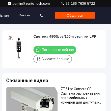
admin@zento-tech.com
86-186-7636-5722
бытия
Общаться
Russian
Система 4800bps/100m стоянки LPR
Поговорите сейчас
Выучите больше
Связанные видео
ZT5 Lpr Camera CE
Система распознавания
автомобильных
номеров для доступа на
парковку