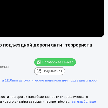
 подъездной дороги анти- террориста
Поговорите сейчас
нения
Поделиться
лы 1110mm автоматические поднимая для подъездных дорог
ости на дорогах пала безопасности гидравлического
нового дизайна автоматические гибкие ...
Взгляд больше