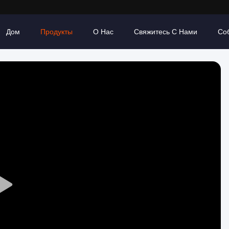
Дом
Продукты
О Нас
Свяжитесь С Нами
Со
Play
Video