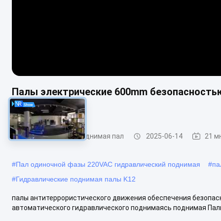
Палы электрические 600mm безопасностью
телескопичные
Гидравлический поднимая пал
2025-06-14
21 м
#
Пал одиночной фазы 220VAC гидравлический поднимая
#
па
#
Гидравлические поднимая палы K12
палы антитеррористического движения обеспечения безопасн
автоматического гидравлического поднимаясь поднимая Палы 