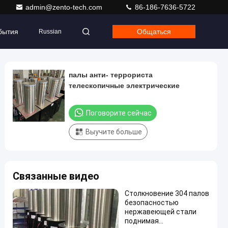
admin@zento-tech.com
86-186-7636-5722
бытия
Общаться
Russian
палы анти- террориста
телескопичные электрические
Поговорите сейчас
Выучите больше
Связанные видео
Столкновение 304 палов
безопасностью
нержавеющей стали
поднимая