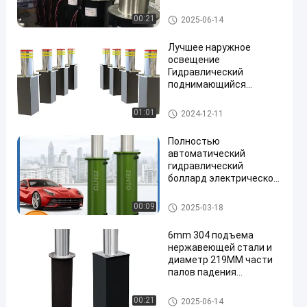
телескопичное анти-
Гидравлический поднимая п
00:21
2025-06-14
ал
Лучшее наружное
освещение
Гидравлический
поднимающийся
боллард ландшафтный
свет Классический
Гидравлический поднимая п
01:01
2024-12-11
современный боллард с
ал
светодиодом
Полностью
автоматический
гидравлический
боллард электрическое
дистанционное
управление сообщество
Гидравлический поднимая п
00:09
2025-03-18
противосопротивление
ал
изоляция столбики
6mm 304 подъема
предупреждение
нержавеющей стали и
боллард столбики
диаметр 219MM части
блокпост
палов падения
поднимая
Гидравлический поднимая п
00:21
2025-06-14